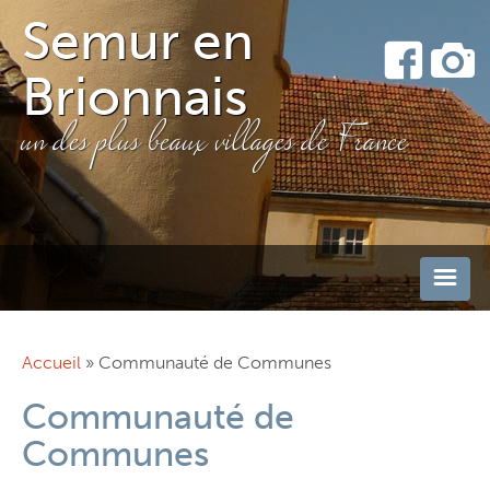
Skip
Semur en
to
content
Brionnais
un des plus beaux villages de France
Accueil
»
Communauté de Communes
Votre Mairie
Communauté de
Communes