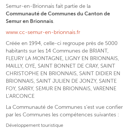
Semur-en-Brionnais fait partie de la
Panneau Pocket
Visiter Semur
Communauté de Communes du Canton de
Semur en Brionnais
.
La mairie et l’agence postale communale
www.cc-semur-en-brionnais.fr
Conseil municipal
Créée en 1994, celle-ci regroupe près de 5000
Présentation du village
Visit Semur
habitants sur les 14 Communes de BRIANT,
Comptes rendus du conseil municipal
Visites au village
FLEURY LA MONTAGNE, LIGNY EN BRIONNAIS,
MAILLY, OYE, SAINT BONNET DE CRAY, SAINT
Représentants de la commune dans les organisations et instance
Semur-en-Brionnais – un village médiéval
CHRISTOPHE EN BRIONNAIS, SAINT DIDIER EN
The village
Vivre à Semur
BRIONNAIS, SAINT JULIEN DE JONZY, SAINTE
Vos démarches administratives
Semur un des Plus Beaux Villages de France
FOY, SARRY, SEMUR EN BRIONNAIS, VARENNE
Tours of the village
L’ARCONCE
Publications à télécharger
Office de tourisme
Semur-en-Brionnais – a medieval village
La Communauté de Communes s’est vue confier
Personnel municipal
Présentation générale
par les Communes les compétences suivantes :
Vie Associative
Bar Restaurant
Semur-en-Brionnais « ..most beautiful village.. »
Salles municipales et espaces publics
Développement touristique
Entreprises, artisans et commerces