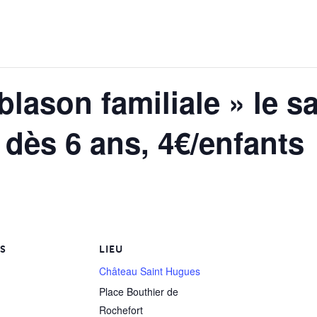
conseil municipal
emur un des Plus Beaux Villages de France
Semur-en-Brionnais « ..most beautiful village.. »
Bibliothèque
CLASS
a commune dans les organisations et instances extra-communales
ffice de tourisme
The Tourist Office
ABISE
Magasin des 
nistratives
ar Restaurant
Our Restaurant
Services à la Personne
Les Tureluro
blason familiale » le 
harger
Hébergement
Accommodation
Maison de retraite
Les Ami(e)s 
amping cars
Campervans and Motorhomes
Semur dente
0 dès 6 ans, 4€/enfants
t espaces publics
es sœurs apostoliques
The Convent
Le Qi Gong e
ocalisation de Semur-en-Brionnais
The Location of Semur-en-Brionnais
Sud Foot 71
Salles munic
ommunes
LS
LIEU
Château Saint Hugues
Place Bouthier de
Rochefort