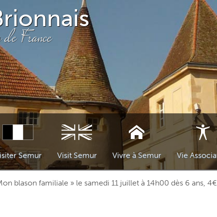
rionnais
s de France
isiter Semur
Visit Semur
Vivre à Semur
Vie Associa
résentation du village
The village
Présentation générale
ASSOCIATI
Mon blason familiale » le samedi 11 juillet à 14h00 dès 6 ans, 4
ce postale communale
isites au village
Tours of the village
Entreprises, artisans et commerc
Les Vieilles 
emur-en-Brionnais – un village médiéval
Semur-en-Brionnais – a medieval village
ASSOCIATIONS
Les Amis de 