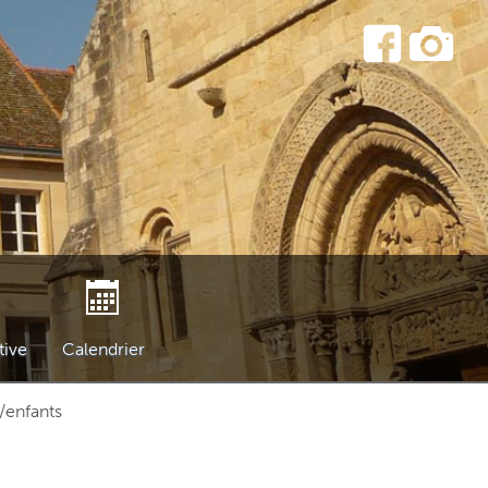
tive
Calendrier
ONS
€/enfants
es
Pierres
la Collégiale