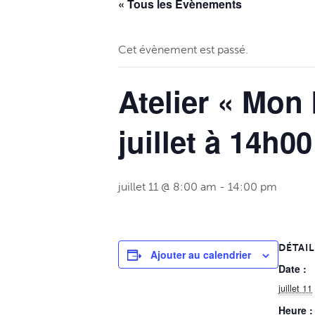
« Tous les Évènements
Comptes rendus du 
S
Représentants de l
O
Cet évènement est passé.
Vos démarches admi
B
Atelier « Mon 
Publications à téléc
Personnel municipal
C
juillet à 14h0
Salles municipales e
L
Urbanisme
L
Déchets
juillet 11 @ 8:00 am
-
14:00 pm
Communauté de C
DÉTAI
Ajouter au calendrier
Date :
juillet 11
Heure :