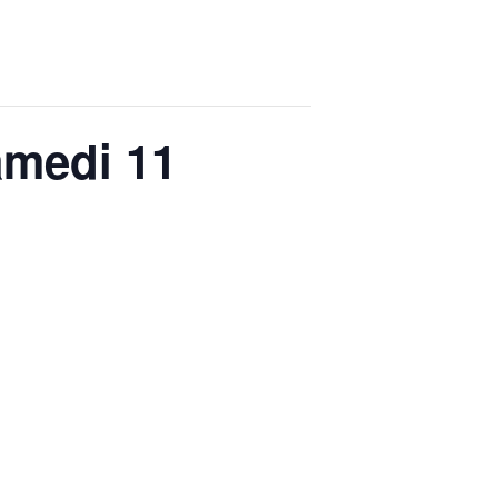
Possibles
ns du Brionnais
samedi 11
du Scrabble
lle
t le Tai Chi Chuan
ipales et espaces publics