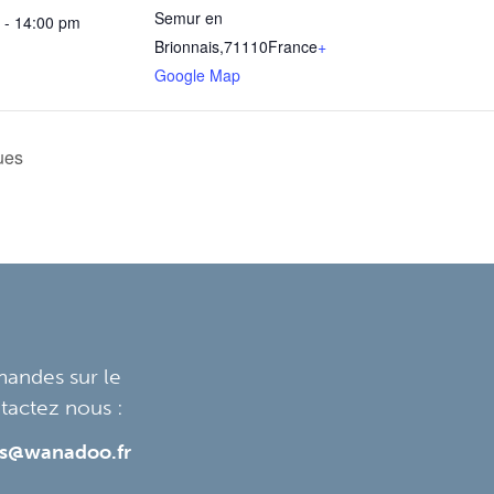
Semur en
 - 14:00 pm
Brionnais
,
71110
France
+
Google Map
ues
mandes sur le
tactez nous :
is@wanadoo.fr