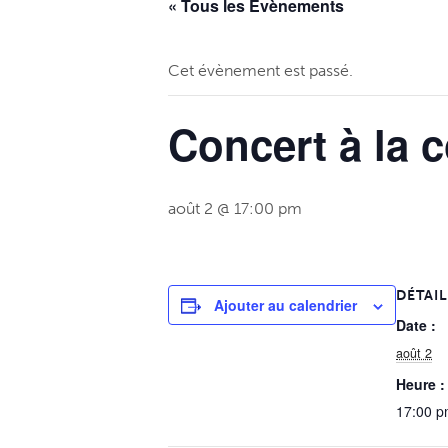
« Tous les Évènements
Comptes rendus du 
S
Représentants de l
O
Cet évènement est passé.
Vos démarches admi
B
Concert à la c
Publications à téléc
Personnel municipal
C
Salles municipales e
L
août 2 @ 17:00 pm
Urbanisme
L
Déchets
Communauté de C
DÉTAI
Ajouter au calendrier
Date :
août 2
Heure :
17:00 