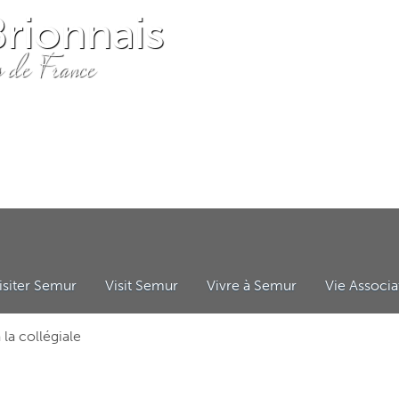
rionnais
s de France
isiter Semur
Visit Semur
Vivre à Semur
Vie Associa
résentation du village
The village
Présentation générale
ASSOCIATI
la collégiale
ce postale communale
isites au village
Tours of the village
Entreprises, artisans et commerc
Les Vieilles 
emur-en-Brionnais – un village médiéval
Semur-en-Brionnais – a medieval village
ASSOCIATIONS
Les Amis de 